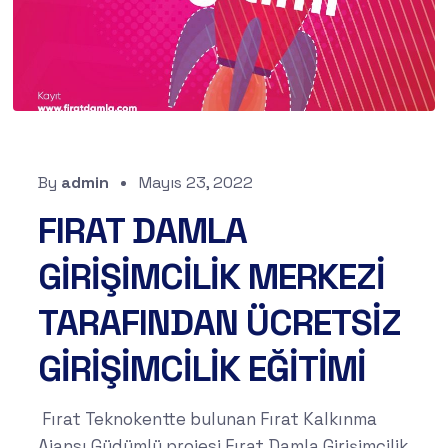
By
admin
Mayıs 23, 2022
FIRAT DAMLA
GİRİŞİMCİLİK MERKEZİ
TARAFINDAN ÜCRETSİZ
GİRİŞİMCİLİK EĞİTİMİ
Fırat Teknokentte bulunan Fırat Kalkınma
Ajansı Güdümlü projesi Fırat Damla Girişimcilik