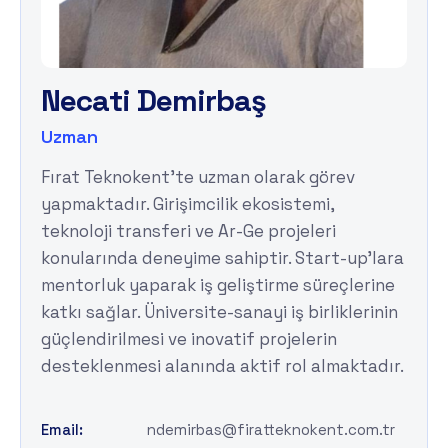
N
e
c
a
t
i
D
e
m
i
r
b
a
ş
Uzman
Fırat Teknokent'te uzman olarak görev
yapmaktadır. Girişimcilik ekosistemi,
teknoloji transferi ve Ar-Ge projeleri
konularında deneyime sahiptir. Start-up’lara
mentorluk yaparak iş geliştirme süreçlerine
katkı sağlar. Üniversite-sanayi iş birliklerinin
güçlendirilmesi ve inovatif projelerin
desteklenmesi alanında aktif rol almaktadır.
Email:
ndemirbas@firatteknokent.com.tr